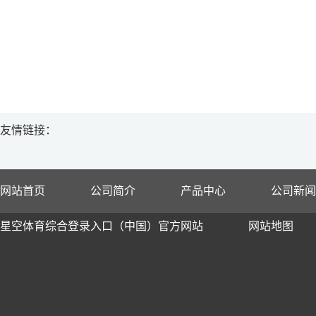
友情链接：
网站首页
公司简介
产品中心
公司新闻
星空体育综合登录入口（中国）官方网站
网站地图