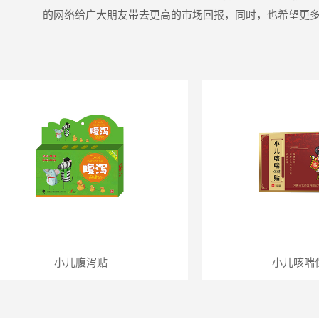
的网络给广大朋友带去更高的市场回报，同时，也希望更多的
小儿腹泻贴
小儿咳喘保健贴