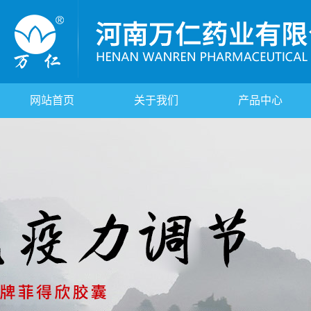
网站首页
关于我们
产品中心